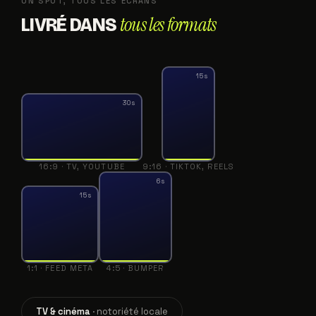
UN SPOT, TOUS LES ÉCRANS
tous les formats
LIVRÉ DANS
15s
30s
16:9 · TV, YOUTUBE
9:16 · TIKTOK, REELS
6s
15s
1:1 · FEED META
4:5 · BUMPER
TV & cinéma
· notoriété locale