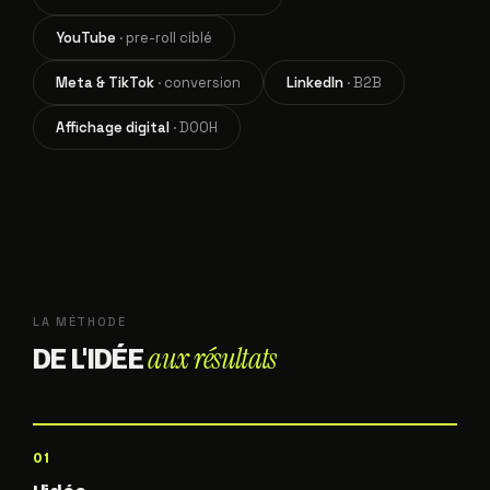
YouTube
· pre-roll ciblé
Meta & TikTok
· conversion
LinkedIn
· B2B
Affichage digital
· DOOH
LA MÉTHODE
aux résultats
DE L'IDÉE
01