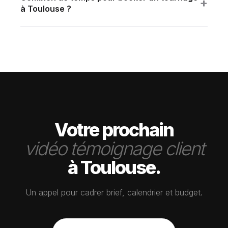
+
à Toulouse ?
complète (étalonnage cinéma + sound design) en
2–3 semaines standard. Urgence 48–72h possible.
interne.
Programme mensuel FLUX Premium dès 3 500
€/mois.
Votre prochain
vidéo témoignage client
à Toulouse.
Un appel pour cadrer brief, calendrier et budget.