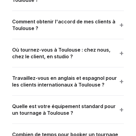
Toulouse ?
Format court (60–90s) à partir de 3 500 € HT. Format
hero 3–5 min : 5 000 à 9 000 €.
Comment obtenir l'accord de mes clients à
+
Toulouse ?
Nous fournissons kit complet : script email, cession
de droits, brief tournage. Taux d'acceptation observé
Où tournez-vous à Toulouse : chez nous,
: 60–80%.
+
chez le client, en studio ?
Idéalement chez le client (le plus crédible). Sinon
dans vos locaux. Studio en dernier recours.
Travaillez-vous en anglais et espagnol pour
+
les clients internationaux à Toulouse ?
Oui — direction, interview, montage et sous-titrage
en français, anglais et espagnol natifs sur chaque
Quelle est votre équipement standard pour
projet.
+
un tournage à Toulouse ?
Équipement broadcast professionnel : caméras
cinéma 4K, optiques cinéma, éclairage LED de
Combien de temps pour booker un tournage
plateau, son broadcast + HF. Post-production