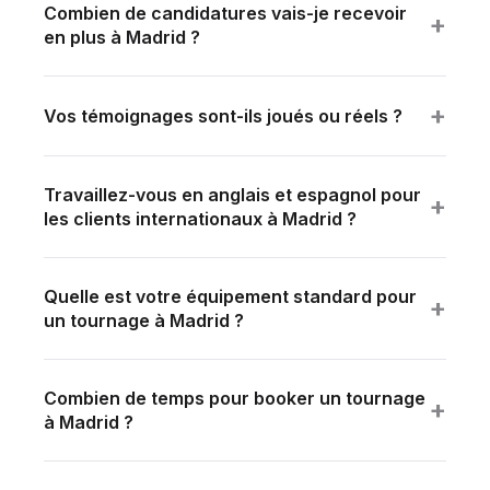
Combien de candidatures vais-je recevoir
+
en plus à Madrid ?
Aucun chiffre garanti — mais nos clients mesurent
+120% à +400% de candidatures vs annonces texte
+
Vos témoignages sont-ils joués ou réels ?
simples.
Réels — collaborateurs filmés, paroles spontanées.
Aucun comédien.
Travaillez-vous en anglais et espagnol pour
+
les clients internationaux à Madrid ?
Oui — direction, interview, montage et sous-titrage
en français, anglais et espagnol natifs sur chaque
Quelle est votre équipement standard pour
projet.
+
un tournage à Madrid ?
Équipement broadcast professionnel : caméras
cinéma 4K, optiques cinéma, éclairage LED de
Combien de temps pour booker un tournage
plateau, son broadcast + HF. Post-production
+
à Madrid ?
complète (étalonnage cinéma + sound design) en
2–3 semaines standard. Urgence 48–72h possible.
interne.
Programme mensuel FLUX Premium dès 3 500