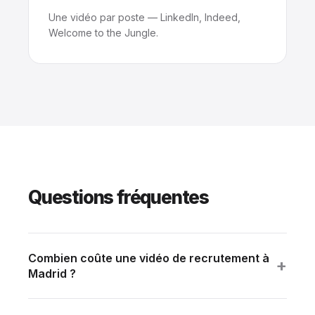
Une vidéo par poste — LinkedIn, Indeed,
Welcome to the Jungle.
Questions fréquentes
Combien coûte une vidéo de recrutement à
+
Madrid ?
Film marque employeur : 8 000 à 18 000 € HT.
Témoignages (3 portraits) : 6 000 à 10 000 €.