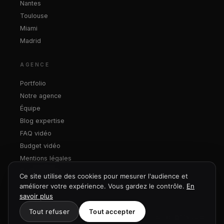
Nantes
Toulouse
Miami
Madrid
AGENCE
Portfolio
Notre agence
Équipe
Blog expertise
FAQ vidéo
Budget vidéo
Mentions légales
Confidentialité
Ce site utilise des cookies pour mesurer l'audience et
améliorer votre expérience. Vous gardez le contrôle.
En
savoir plus
Tout refuser
Tout accepter
© 2026 FLF Corporate · Studio FLF SASU
contact@flf.studio