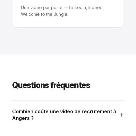
Une vidéo par poste — LinkedIn, Indeed,
Welcome to the Jungle.
Questions fréquentes
Combien coûte une vidéo de recrutement à
+
Angers ?
Film marque employeur : 8 000 à 18 000 € HT.
Témoignages (3 portraits) : 6 000 à 10 000 €.