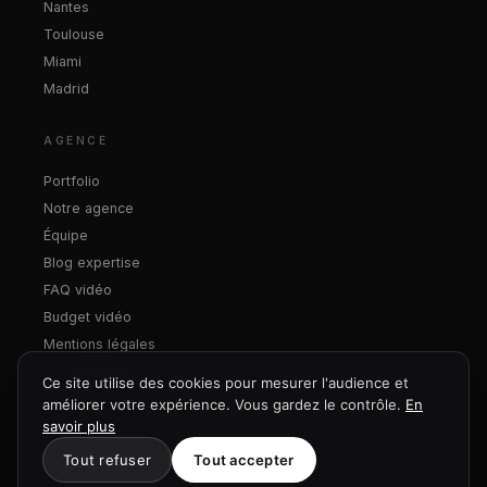
Nantes
Toulouse
Miami
Madrid
AGENCE
Portfolio
Notre agence
Équipe
Blog expertise
FAQ vidéo
Budget vidéo
Mentions légales
Confidentialité
Ce site utilise des cookies pour mesurer l'audience et
améliorer votre expérience. Vous gardez le contrôle.
En
savoir plus
Tout refuser
Tout accepter
© 2026 FLF Corporate · Studio FLF SASU
contact@flf.studio