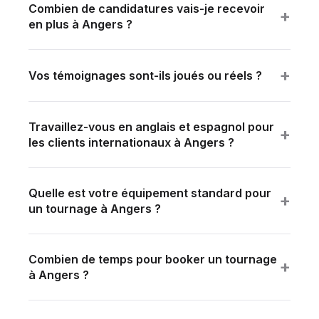
Combien de candidatures vais-je recevoir
+
en plus à Angers ?
Aucun chiffre garanti — mais nos clients mesurent
+120% à +400% de candidatures vs annonces texte
+
Vos témoignages sont-ils joués ou réels ?
simples.
Réels — collaborateurs filmés, paroles spontanées.
Aucun comédien.
Travaillez-vous en anglais et espagnol pour
+
les clients internationaux à Angers ?
Oui — direction, interview, montage et sous-titrage
en français, anglais et espagnol natifs sur chaque
Quelle est votre équipement standard pour
projet.
+
un tournage à Angers ?
Équipement broadcast professionnel : caméras
cinéma 4K, optiques cinéma, éclairage LED de
Combien de temps pour booker un tournage
plateau, son broadcast + HF. Post-production
+
à Angers ?
complète (étalonnage cinéma + sound design) en
2–3 semaines standard. Urgence 48–72h possible.
interne.
Programme mensuel FLUX Premium dès 3 500