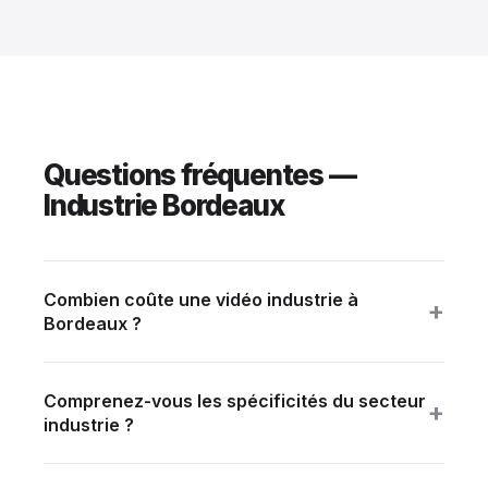
Questions fréquentes —
Industrie Bordeaux
Combien coûte une vidéo industrie à
+
Bordeaux ?
Tranche standard : 10 000 à 30 000 € HT selon
ambition (durée, multi-sites, talents). Devis détaillé
Comprenez-vous les spécificités du secteur
sous 24h sur brief.
+
industrie ?
Sites industriels et R&D sensibles, NDAs Vidéo
manufacturing avec contraintes sécurité Visite