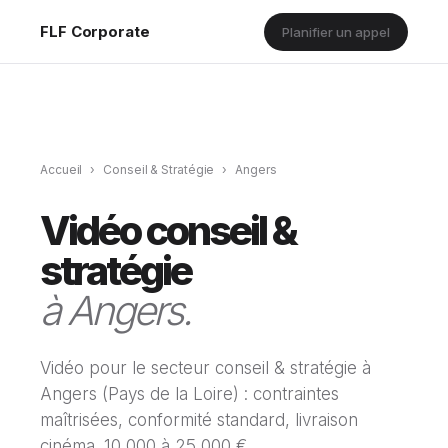
FLF Corporate
Planifier un appel
Accueil
›
Conseil & Stratégie
›
Angers
Vidéo conseil &
stratégie
à Angers.
Vidéo pour le secteur conseil & stratégie à
Angers (Pays de la Loire) : contraintes
maîtrisées, conformité standard, livraison
cinéma. 10 000 à 25 000 €.