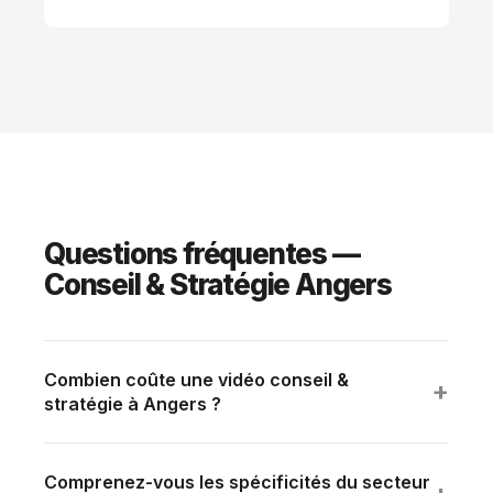
Questions fréquentes —
Conseil & Stratégie Angers
Combien coûte une vidéo conseil &
+
stratégie à Angers ?
Tranche standard : 10 000 à 25 000 € HT selon
ambition (durée, multi-sites, talents). Devis détaillé
Comprenez-vous les spécificités du secteur
sous 24h sur brief.