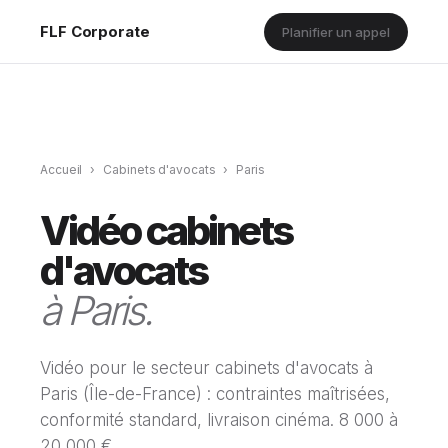
FLF Corporate
Planifier un appel
Accueil
›
Cabinets d'avocats
›
Paris
Vidéo cabinets
d'avocats
à Paris.
Vidéo pour le secteur cabinets d'avocats à
Paris (Île-de-France) : contraintes maîtrisées,
conformité standard, livraison cinéma. 8 000 à
20 000 €.