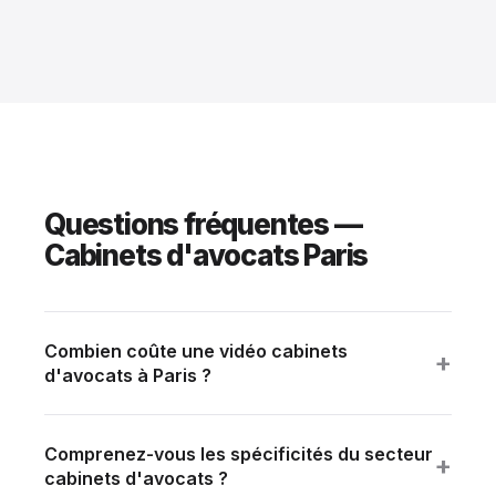
Questions fréquentes —
Cabinets d'avocats Paris
Combien coûte une vidéo cabinets
+
d'avocats à Paris ?
Tranche standard : 8 000 à 20 000 € HT selon
ambition (durée, multi-sites, talents). Devis détaillé
Comprenez-vous les spécificités du secteur
sous 24h sur brief.
+
cabinets d'avocats ?