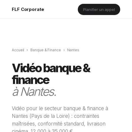
FLF Corporate
Planifier un appel
Accueil
›
Banque & Finance
›
Nantes
Vidéo banque &
finance
à Nantes.
Vidéo pour le secteur banque & finance à
Nantes (Pays de la Loire) : contraintes
maîtrisées, conformité standard, livraison
cinéma. 12 000 à 35 000 €.