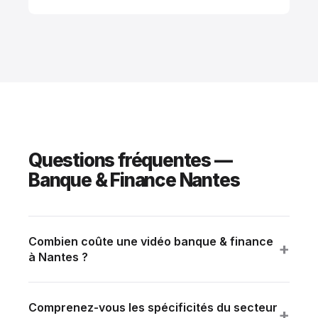
Questions fréquentes —
Banque & Finance Nantes
Combien coûte une vidéo banque & finance
+
à Nantes ?
Tranche standard : 12 000 à 35 000 € HT selon
ambition (durée, multi-sites, talents). Devis détaillé
Comprenez-vous les spécificités du secteur
sous 24h sur brief.
+