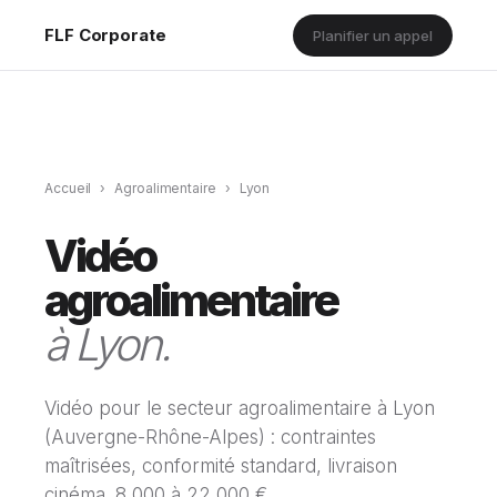
FLF Corporate
Planifier un appel
Accueil
›
Agroalimentaire
›
Lyon
Vidéo
agroalimentaire
à Lyon.
Vidéo pour le secteur agroalimentaire à Lyon
(Auvergne-Rhône-Alpes) : contraintes
maîtrisées, conformité standard, livraison
cinéma. 8 000 à 22 000 €.