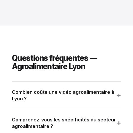
Questions fréquentes —
Agroalimentaire Lyon
Combien coûte une vidéo agroalimentaire à
+
Lyon ?
Tranche standard : 8 000 à 22 000 € HT selon
ambition (durée, multi-sites, talents). Devis détaillé
Comprenez-vous les spécificités du secteur
sous 24h sur brief.
+
agroalimentaire ?