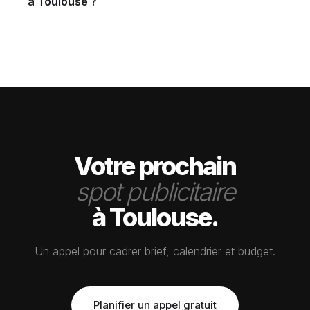
à Toulouse ?
complète (étalonnage cinéma + sound design) en
2–3 semaines standard. Urgence 48–72h possible.
interne.
Programme mensuel FLUX Premium dès 3 500
€/mois.
Votre prochain
spot publicitaire
à Toulouse.
Un appel pour cadrer brief, calendrier et budget.
Planifier un appel gratuit