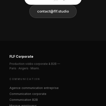
contact@flf.studio
FLF Corporate
Production vidéo corporate & B2B —
Paris · Angers · Miami.
COMMUNICATION
Agence communication entreprise
Communication corporate
Communication B2B
Marque employeur