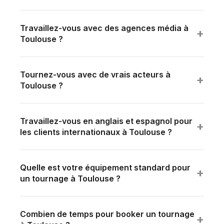
Digital simple à partir de 6 000 € HT. TV avec talents,
multi-décors et étalonnage broadcast : 15 000 à 50
Travaillez-vous avec des agences média à
000 €.
+
Toulouse ?
Oui — production à partir d'un brief créatif fourni par
votre agence, ou écriture du concept en interne.
Tournez-vous avec de vrais acteurs à
+
Toulouse ?
Oui — casting via partenaires, 3–5 propositions par
rôle avec castings vidéo.
Travaillez-vous en anglais et espagnol pour
+
les clients internationaux à Toulouse ?
Oui — direction, interview, montage et sous-titrage
en français, anglais et espagnol natifs sur chaque
Quelle est votre équipement standard pour
projet.
+
un tournage à Toulouse ?
Équipement broadcast professionnel : caméras
cinéma 4K, optiques cinéma, éclairage LED de
Combien de temps pour booker un tournage
plateau, son broadcast + HF. Post-production
+