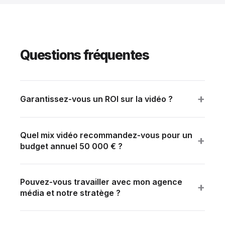
Questions fréquentes
+
Garantissez-vous un ROI sur la vidéo ?
Aucune agence sérieuse ne garantit un ROAS absolu.
Ce que nous garantissons : production aux standards
Quel mix vidéo recommandez-vous pour un
de votre marché + KPI tracking mensuel +
+
budget annuel 50 000 € ?
recommandations d'optimisation.
1 film brand hero (12 000 €) + 3 témoignages clients
(12 000 €) + 6 contenus mensuels via Convert+
Pouvez-vous travailler avec mon agence
Starter (3 500 €/mois × 6 = 21 000 €). Reste : 5 000
+
média et notre stratège ?
€ de marge.
Oui — nous produisons à partir d'un brief créatif
fourni par votre agence média, ou écrivons en