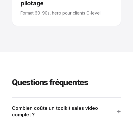
pilotage
Format 60–90s, hero pour clients C-level.
Questions fréquentes
Combien coûte un toolkit sales video
+
complet ?
5 témoignages clients (3 formats chacun = 15
vidéos) : 25 000 à 40 000 €. + Démo produit 5 min :